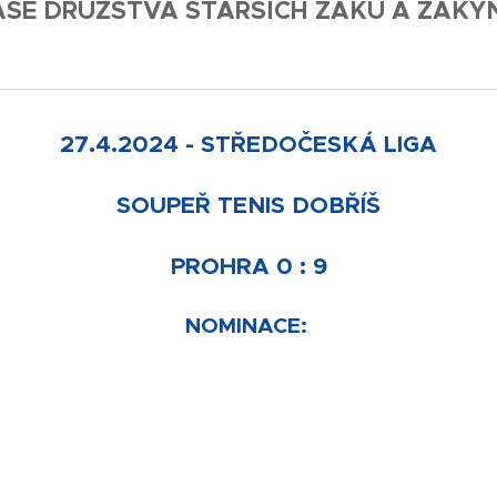
AŠE DRUŽSTVA STARŠÍCH ŽÁKŮ A ŽÁKY
27.4.2024 - STŘEDOČESKÁ LIGA
SOUPEŘ
TENIS DOBŘÍŠ
PRO
HRA 0 : 9
NOMINACE: