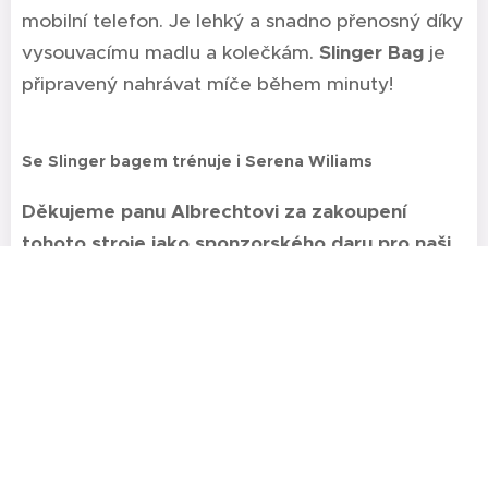
mobilní telefon. Je lehký a snadno přenosný díky
vysouvacímu madlu a kolečkám.
Slinger Bag
je
připravený nahrávat míče během minuty!
Se Slinger bagem trénuje i Serena Wiliams
👍 😉
Děkujeme panu Albrechtovi za zakoupení
tohoto stroje jako sponzorského daru pro naši
školičku
Napalovací stroj - 60 minut
150,-