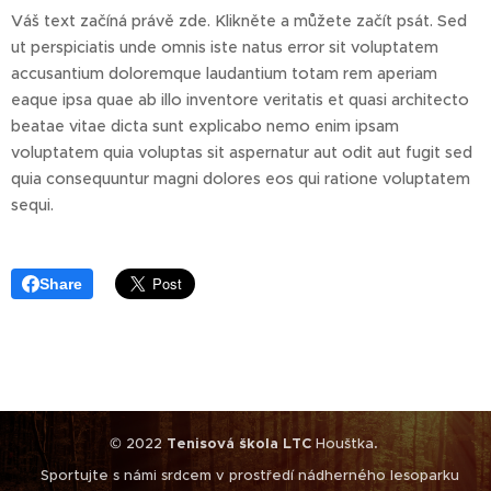
Váš text začíná právě zde. Klikněte a můžete začít psát. Sed
ut perspiciatis unde omnis iste natus error sit voluptatem
accusantium doloremque laudantium totam rem aperiam
eaque ipsa quae ab illo inventore veritatis et quasi architecto
beatae vitae dicta sunt explicabo nemo enim ipsam
voluptatem quia voluptas sit aspernatur aut odit aut fugit sed
quia consequuntur magni dolores eos qui ratione voluptatem
sequi.
Share
© 2022
Tenisová škola LTC
Houštka
.
Sportujte s námi srdcem v prostředí nádherného lesoparku