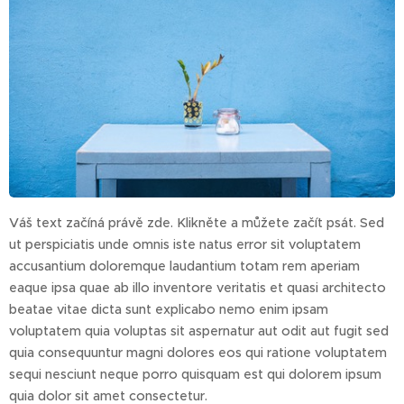
Váš text začíná právě zde. Klikněte a můžete začít psát. Sed
ut perspiciatis unde omnis iste natus error sit voluptatem
accusantium doloremque laudantium totam rem aperiam
eaque ipsa quae ab illo inventore veritatis et quasi architecto
beatae vitae dicta sunt explicabo nemo enim ipsam
voluptatem quia voluptas sit aspernatur aut odit aut fugit sed
quia consequuntur magni dolores eos qui ratione voluptatem
sequi nesciunt neque porro quisquam est qui dolorem ipsum
quia dolor sit amet consectetur.