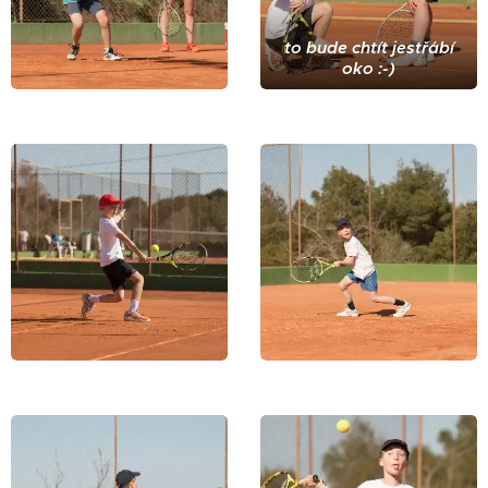
to bude chtít jestřábí
oko :-)