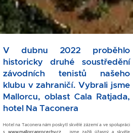
V dubnu 2022 proběhlo
historicky druhé soustředění
závodních tenistů našeho
klubu v zahraničí. Vybrali jsme
Mallorcu, oblast Cala Ratjada,
hotel Na Taconera
Hotel na Taconera nám poskytl skvělé zázemí a ve spolupráci
s
www.mallorcaprocechy.cz
jsme zažili úžasný a skvěle