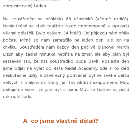
zorganizovaný týden.
Na soustředění se přihlásilo 66 účastníků (včetně rodičů).
Neskutečně se stalo realitou, nikdo neonemocněl a opravdu
všichni odletěli. Bylo celkem 34 hráčů. Od příjezdu nám přálo
počasí. Mírně se nám zamračilo na jeden den, ale jen na
chvilku. Soustředění nám každý den pečlivě plánoval Martin
Dzúr, aby žádná minutka nepřišla na zmar, ale aby plán byl
sestaven tak, že nás soustředko bude bavit. Poslední den
jsme odjeli na výlet do Rafa Nadal Academy, kde si to děti
neskutečně užily a závěrečný podvečer byl ve světle deblu
velkých s malými na který jen tak nikdo nezapomene. Moc
děkujeme všem, že jste byli s námi. Moc se těšíme na příští
rok opět tady.😀
A co jsme vlastně dělali? 👍