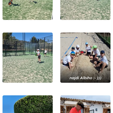
najdi Albiho :- )))